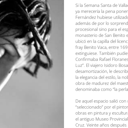
Si la Semana Santa de Valla
ya merecería la pena poners
Fernández hubiese utilizado
además de por lo sorprende
procesional sino para el es
monasterio de San Benito el
ubicó en la capilla del lice
fray Benito Vaca, entre 16
extinguiese. También pudie
Confirmaba Rafael Floranes q
Luz”. El viajero Isidoro Bosa
desamortización, le describ
la elegancia del estilo, la n
obra de madurez del maestro
denominaba como “la perla
De aquel espacio salió con 
“seleccionado” por el pinto
obras en pintura y escultur
el antiguo Museo Provincial
Cruz. Veinte años después s