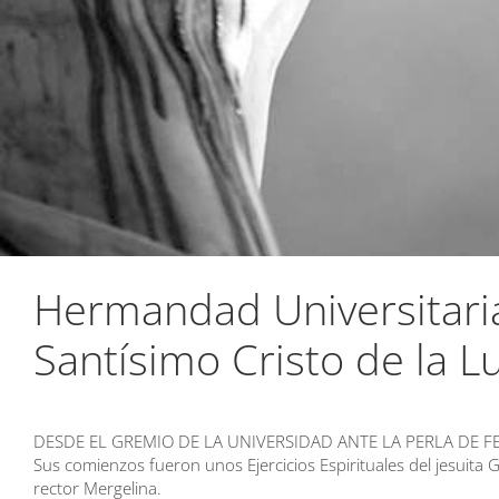
Hermandad Universitari
Santísimo Cristo de la L
DESDE EL GREMIO DE LA UNIVERSIDAD ANTE LA PERLA DE 
Sus comienzos fueron unos Ejercicios Espirituales del jesuita 
rector Mergelina.