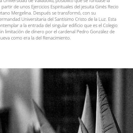
la Universidad de Valladolid, posibilitó que se fundase la
rtir de unos Ejercicios Espirituales del jesuita Ginés Recio
Cayetano Mergelina. Después se transformó, con su
rmandad Universitaria del Santísimo Cristo de la Luz. Esta
templar a la entrada del singular edificio que es el Colegio
in limitación de dinero por el cardenal Pedro González de
ueva como era la del Renacimiento.