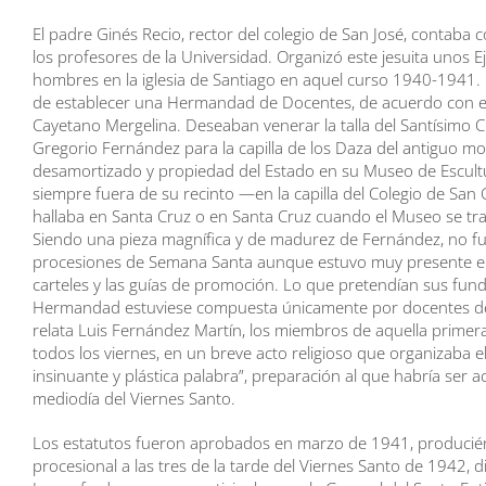
El padre Ginés Recio, rector del colegio de San José, contaba 
los profesores de la Universidad. Organizó este jesuita unos Ej
hombres en la iglesia de Santiago en aquel curso 1940-1941. 
de establecer una Hermandad de Docentes, de acuerdo con el 
Cayetano Mergelina. Deseaban venerar la talla del Santísimo Cr
Gregorio Fernández para la capilla de los Daza del antiguo mo
desamortizado y propiedad del Estado en su Museo de Escult
siempre fuera de su recinto —en la capilla del Colegio de San
hallaba en Santa Cruz o en Santa Cruz cuando el Museo se tr
Siendo una pieza magnífica y de madurez de Fernández, no fu
procesiones de Semana Santa aunque estuvo muy presente en l
carteles y las guías de promoción. Lo que pretendían sus fun
Hermandad estuviese compuesta únicamente por docentes de 
relata Luis Fernández Martín, los miembros de aquella prim
todos los viernes, en un breve acto religioso que organizaba el
insinuante y plástica palabra”, preparación al que habría ser ac
mediodía del Viernes Santo.
Los estatutos fueron aprobados en marzo de 1941, producién
procesional a las tres de la tarde del Viernes Santo de 1942, di