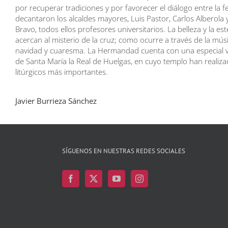
por recuperar tradiciones y por favorecer el diálogo entre la fe 
decantaron los alcaldes mayores, Luis Pastor, Carlos Alberola
Bravo, todos ellos profesores universitarios. La belleza y la es
acercan al misterio de la cruz; como ocurre a través de la mús
navidad y cuaresma. La Hermandad cuenta con una especial v
de Santa María la Real de Huelgas, en cuyo templo han realiz
litúrgicos más importantes.
Javier Burrieza Sánchez
SÍGUENOS EN NUESTRAS REDES SOCIALES