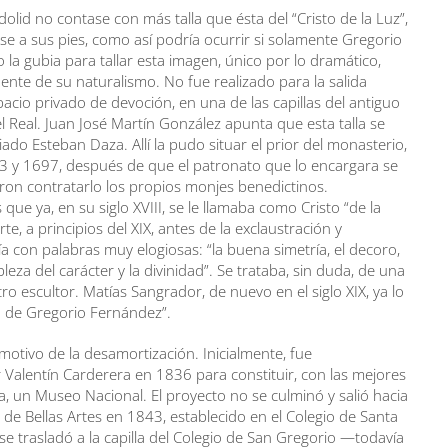
dolid no contase con más talla que ésta del “Cristo de la Luz”,
e a sus pies, como así podría ocurrir si solamente Gregorio
 la gubia para tallar esta imagen, único por lo dramático,
nte de su naturalismo. No fue realizado para la salida
pacio privado de devoción, en una de las capillas del antiguo
 Real. Juan José Martín González apunta que esta talla se
nciado Esteban Daza. Allí la pudo situar el prior del monasterio,
93 y 1697, después de que el patronato que lo encargara se
ron contratarlo los propios monjes benedictinos.
ue ya, en su siglo XVIII, se le llamaba como Cristo “de la
rte, a principios del XIX, antes de la exclaustración y
ía con palabras muy elogiosas: “la buena simetría, el decoro,
obleza del carácter y la divinidad”. Se trataba, sin duda, de una
 escultor. Matías Sangrador, de nuevo en el siglo XIX, ya lo
 de Gregorio Fernández”.
motivo de la desamortización. Inicialmente, fue
r Valentín Carderera en 1836 para constituir, con las mejores
a, un Museo Nacional. El proyecto no se culminó y salió hacia
 de Bellas Artes en 1843, establecido en el Colegio de Santa
e trasladó a la capilla del Colegio de San Gregorio —todavía