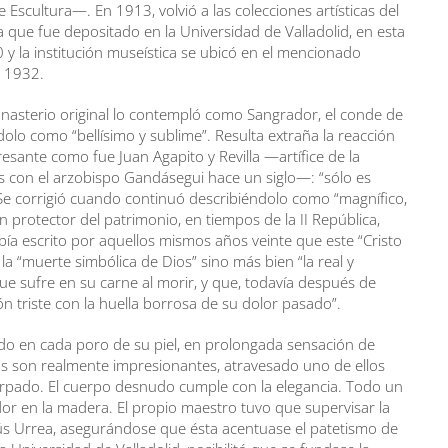
 Escultura—. En 1913, volvió a las colecciones artísticas del
 que fue depositado en la Universidad de Valladolid, en esta
0 y la institución museística se ubicó en el mencionado
n 1932.
nasterio original lo contempló como Sangrador, el conde de
ndolo como “bellísimo y sublime”. Resulta extraña la reacción
resante como fue Juan Agapito y Revilla —artífice de la
s con el arzobispo Gandásegui hace un siglo—: “sólo es
 Se corrigió cuando continuó describiéndolo como “magnífico,
n protector del patrimonio, en tiempos de la II República,
ía escrito por aquellos mismos años veinte que este “Cristo
la “muerte simbólica de Dios” sino más bien “la real y
 sufre en su carne al morir, y que, todavía después de
n triste con la huella borrosa de su dolor pasado”.
o en cada poro de su piel, en prolongada sensación de
s son realmente impresionantes, atravesado uno de ellos
rpado. El cuerpo desnudo cumple con la elegancia. Todo un
or en la madera. El propio maestro tuvo que supervisar la
ús Urrea, asegurándose que ésta acentuase el patetismo de