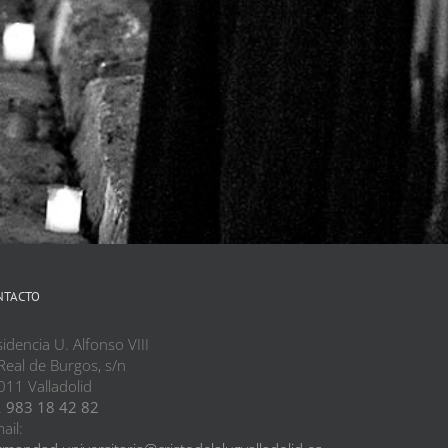
NTACTO
idencia U. Alfonso VIII
Real de Burgos, s/n
011 Valladolid
.
983 18 42 82
ail: