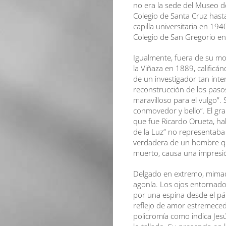
no era la sede del Museo de
Colegio de Santa Cruz hasta
capilla universitaria en 194
Colegio de San Gregorio e
Igualmente, fuera de su mo
la Viñaza en 1889, calificá
de un investigador tan inte
reconstrucción de los paso
maravilloso para el vulgo”.
conmovedor y bello”. El gra
que fue Ricardo Orueta, hab
de la Luz” no representaba 
verdadera de un hombre que
muerto, causa una impresió
Delgado en extremo, mimad
agonía. Los ojos entornado
por una espina desde el pá
reflejo de amor estremeced
policromía como indica Jes