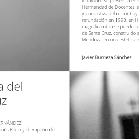
lo tallado. Su presencia en 
Hermandad de Docentes, a pa
y la iniciativa del rector 
refundación en 1993, en He
magnífica obra se puede con
de Santa Cruz, construido s
Mendoza, en una estética n
Javier Burrieza Sánchez
a del
uz
FERNÁNDEZ
Ginés Recio y el empeño del