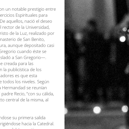
con un notable prestigio entre
ercicios Espirituales para
De aquellos, nació el deseo
rector de la Universidad,
isto de la Luz, realizado por
nasterio de San Benito,
ura, aunque depositado casi
 Gregorio cuando éste se
asladó a San Gregorio—.
e creada para las
a publicística de los
dadores es que esta
todos los niveles. Según
era Hermandad se reunían
 padre Recio, “con su cálida,
to central de la misma, al
dose su primera salida
rigiéndose hacia la Catedral.