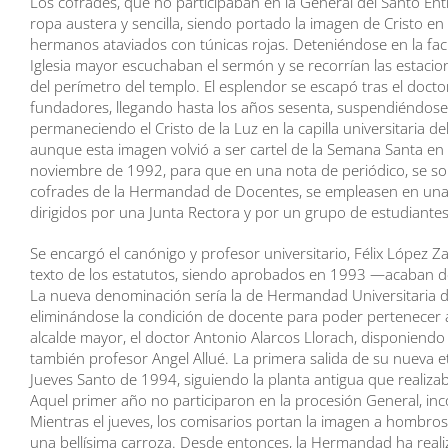
Los cofrades, que no participaban en la General del Santo Enti
ropa austera y sencilla, siendo portado la imagen de Cristo 
hermanos ataviados con túnicas rojas. Deteniéndose en la fac
Iglesia mayor escuchaban el sermón y se recorrían las estacione
del perímetro del templo. El esplendor se escapó tras el docto
fundadores, llegando hasta los años sesenta, suspendiéndose 
permaneciendo el Cristo de la Luz en la capilla universitaria de
aunque esta imagen volvió a ser cartel de la Semana Santa en
noviembre de 1992, para que en una nota de periódico, se soli
cofrades de la Hermandad de Docentes, se empleasen en una 
dirigidos por una Junta Rectora y por un grupo de estudiantes 
Se encargó el canónigo y profesor universitario, Félix López Za
texto de los estatutos, siendo aprobados en 1993 —acaban 
La nueva denominación sería la de Hermandad Universitaria del
eliminándose la condición de docente para poder pertenecer a
alcalde mayor, el doctor Antonio Alarcos Llorach, disponiend
también profesor Angel Allué. La primera salida de su nueva 
Jueves Santo de 1994, siguiendo la planta antigua que realizab
Aquel primer año no participaron en la procesión General, i
Mientras el jueves, los comisarios portan la imagen a hombros
una bellísima carroza. Desde entonces, la Hermandad ha real