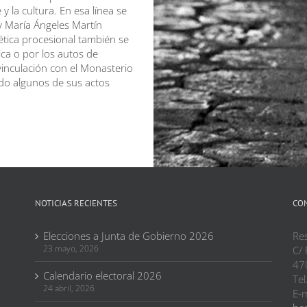
y la cultura. En esa línea se
 y María Ángeles Martín
tética procesional también se
ica o por los autos de
inculación con el Monasterio
ado algunos de sus actos
NOTICIAS RECIENTES
CO
Elecciones a Junta de Gobierno 2026
Res
23 mayo, 2026
C/ 
47
Calendario electoral 2026
Tel
24 abril, 2026
E-m