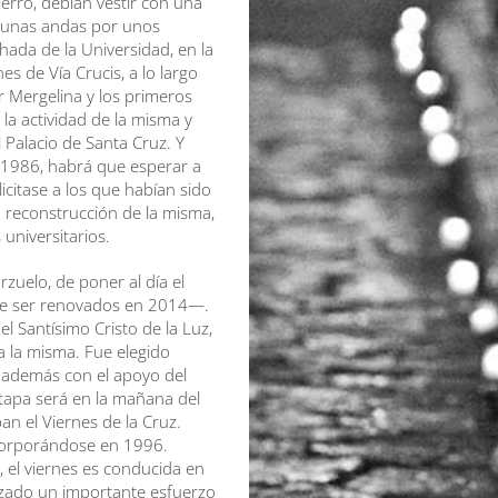
erro, debían vestir con una
en unas andas por unos
hada de la Universidad, en la
s de Vía Crucis, a lo largo
r Mergelina y los primeros
la actividad de la misma y
l Palacio de Santa Cruz. Y
 1986, habrá que esperar a
citase a los que habían sido
reconstrucción de la misma,
universitarios.
rzuelo, de poner al día el
de ser renovados en 2014—.
 Santísimo Cristo de la Luz,
 la misma. Fue elegido
o además con el apoyo del
etapa será en la mañana del
an el Viernes de la Cruz.
ncorporándose en 1996.
, el viernes es conducida en
izado un importante esfuerzo