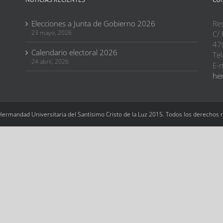
Elecciones a Junta de Gobierno 2026
Res
23 mayo, 2026
C/ 
47
Calendario electoral 2026
Tel
24 abril, 2026
E-m
her
Hermandad Universitaria del Santísimo Cristo de la Luz 2015. Todos los derechos 