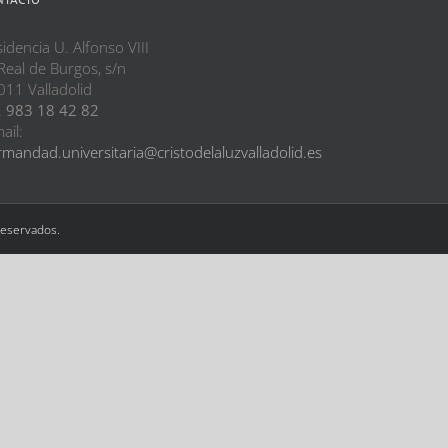
idencia U. Alfonso VIII
Real de Burgos, s/n
011 Valladolid
.
983 18 42 82
ail:
mandad.universitaria@cristodelaluzvalladolid.es
reservados.