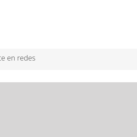
e en redes
NOTICIAS RECIENTES
CO
Elecciones a Junta de Gobierno 2026
Res
23 mayo, 2026
C/ 
47
Calendario electoral 2026
Tel
24 abril, 2026