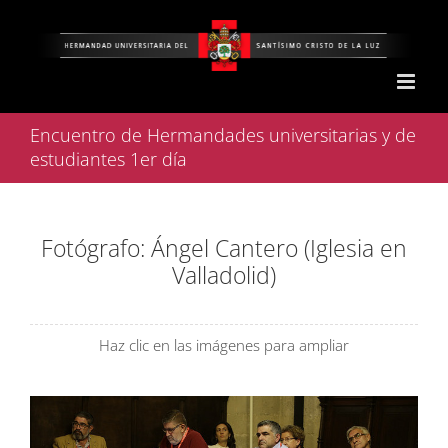
Saltar
al
contenido
Encuentro de Hermandades universitarias y de
estudiantes 1er día
Fotógrafo: Ángel Cantero (Iglesia en
Valladolid)
Haz clic en las imágenes para ampliar