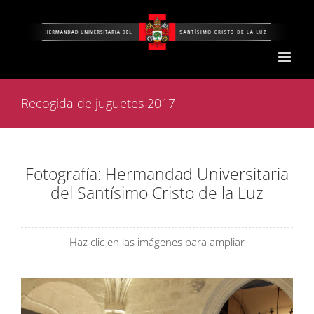
Saltar
al
contenido
Recogida de juguetes 2017
Fotografía: Hermandad Universitaria
del Santísimo Cristo de la Luz
Haz clic en las imágenes para ampliar