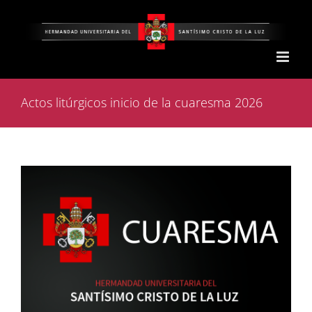
Saltar
al
contenido
Actos litúrgicos inicio de la cuaresma 2026
Ver
imagen
más
grande