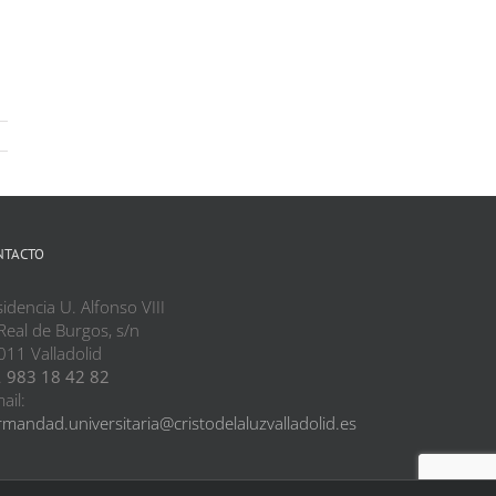
NTACTO
idencia U. Alfonso VIII
Real de Burgos, s/n
011 Valladolid
.
983 18 42 82
ail:
mandad.universitaria@cristodelaluzvalladolid.es