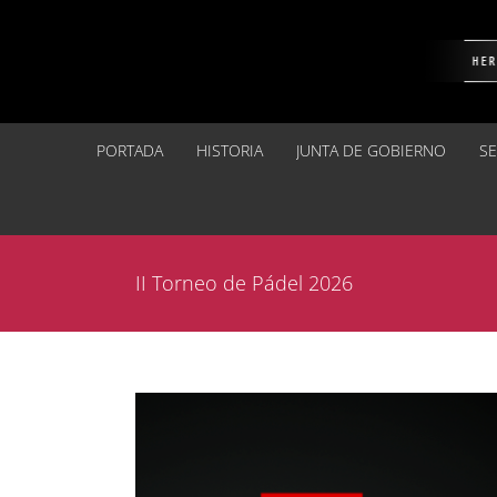
Saltar
al
contenido
PORTADA
HISTORIA
JUNTA DE GOBIERNO
S
II Torneo de Pádel 2026
Ver
imagen
más
grande