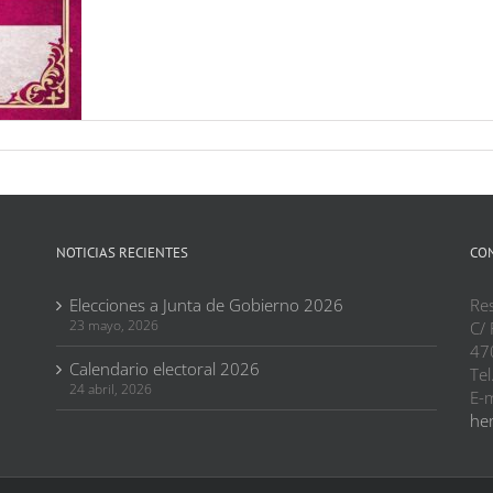
NOTICIAS RECIENTES
CO
Elecciones a Junta de Gobierno 2026
Res
23 mayo, 2026
C/ 
47
Calendario electoral 2026
Tel
24 abril, 2026
E-m
her