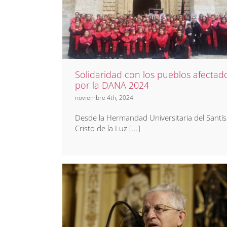
Solidaridad con los pueblo
afectados por la DANA 202
Noticias
Prensa
Solidaridad con los pueblos afectad
por la DANA 2024
noviembre 4th, 2024
Desde la Hermandad Universitaria del Santí
Cristo de la Luz [...]
Oterino será nombrado Hi
Adoptivo de Medina de