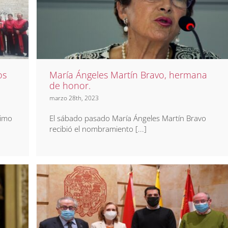
s
María Ángeles Martín Bravo,
4
hermana de honor.
Noticias
Prensa
os
María Ángeles Martín Bravo, hermana
de honor.
marzo 28th, 2023
simo
El sábado pasado María Ángeles Martín Bravo
recibió el nombramiento [...]
jo
Convenio UPSA y