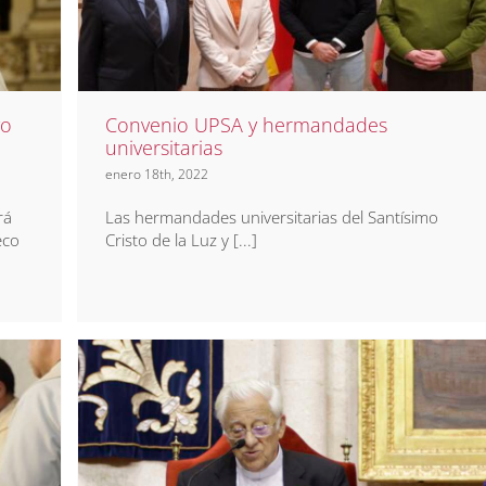
hermandades universitarias
Noticias
Prensa
vo
Convenio UPSA y hermandades
universitarias
enero 18th, 2022
rá
Las hermandades universitarias del Santísimo
eco
Cristo de la Luz y [...]
Auto de Navidad 2016