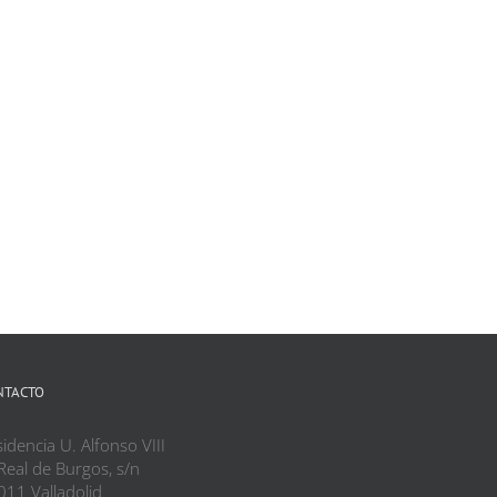
NTACTO
idencia U. Alfonso VIII
Real de Burgos, s/n
011 Valladolid