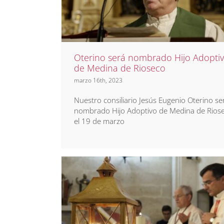
Rioseco
Noticias
Prensa
Oterino será nombrado Hijo Adopti
de Medina de Rioseco
marzo 16th, 2023
Nuestro consiliario Jesús Eugenio Oterino se
nombrado Hijo Adoptivo de Medina de Rios
el 19 de marzo
Comunicado sobre la
limitación de aforo en las