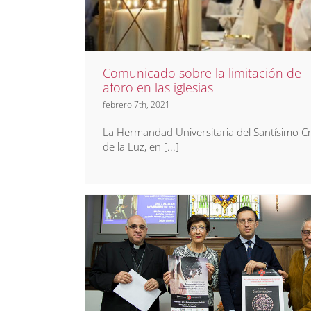
iglesias
Noticias
Prensa
Comunicado sobre la limitación de
aforo en las iglesias
febrero 7th, 2021
La Hermandad Universitaria del Santísimo Cr
de la Luz, en [...]
Clausura del Encuentro d
Hermandades Universitaria
de estudiantes
75 Aniversario
Eventos
Noticias
Prensa