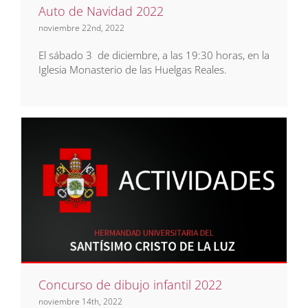
Auto de Navidad 2022
noviembre 22nd, 2022
El sábado 3 de diciembre, a las 19:30 horas, en la
Iglesia Monasterio de las Huelgas Reales.
Concurso de dibujo infantil
2022
Noticias
Concurso de dibujo infantil 2022
noviembre 14th, 2022