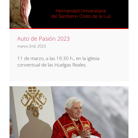
Eventos
Noticias
Auto de Pasión 2023
marzo 2nd, 2023
11 de marzo, a las 19:30 h., en la iglesia
conventual de las Huelgas Reales.
Fallece el Papa Emérito
Benedicto XVI
Noticias