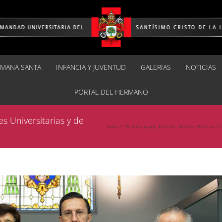
EMANA SANTA
INFANCIA Y JUVENTUD
GALERIAS
NOTICIAS
PORTAL DEL HERMANO
 Universitarias y de
Inicio
75 Aniversario
Eventos
Noticias
Prensa
C