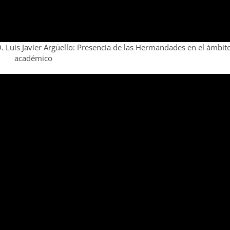
D. Luis Javier Argüello: Presencia de las Hermandades en el ámbit
académico