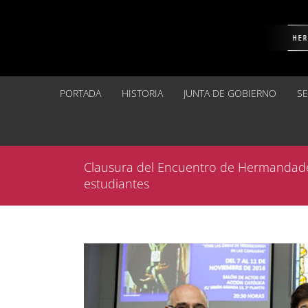
Saltar
al
contenido
PORTADA
HISTORIA
JUNTA DE GOBIERNO
S
Clausura del Encuentro de Hermandades
estudiantes
Ver
imagen
más
grande