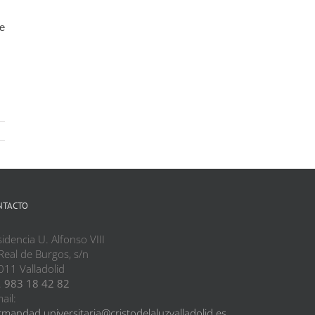
e
NTACTO
idencia U. Alfonso VIII
Real de Burgos, s/n
011 Valladolid
.
983 18 42 82
ail:
mandad.universitaria@cristodelaluzvalladolid.es