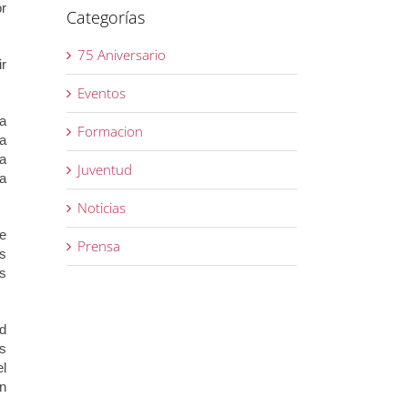
r
Categorías
75 Aniversario
r
Eventos
a
Formacion
ía
ta
Juventud
a
Noticias
e
Prensa
s
as
d
s
l
n