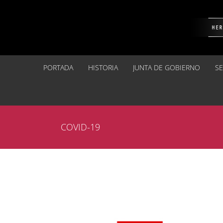
Saltar
al
contenido
PORTADA
HISTORIA
JUNTA DE GOBIERNO
S
COVID-19
Ver
imagen
más
grande