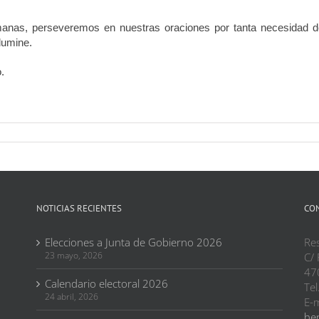
anas, perseveremos en nuestras oraciones por tanta necesidad d
ilumine.
.
NOTICIAS RECIENTES
CO
Elecciones a Junta de Gobierno 2026
Res
23 mayo, 2026
C/ 
47
Calendario electoral 2026
Tel
24 abril, 2026
E-m
her