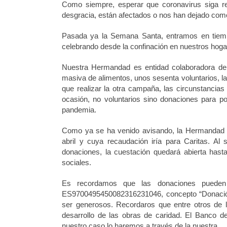
Como siempre, esperar que coronavirus siga r
desgracia, están afectados o nos han dejado com
Pasada ya la Semana Santa, entramos en tiemp
celebrando desde la confinación en nuestros hoga
Nuestra Hermandad es entidad colaboradora del
masiva de alimentos, unos sesenta voluntarios, la
que realizar la otra campaña, las circunstancias 
ocasión, no voluntarios sino donaciones para 
pandemia.
Como ya se ha venido avisando, la Hermandad ti
abril y cuya recaudación iría para Caritas. Al
donaciones, la cuestación quedará abierta hasta
sociales.
Es recordamos que las donaciones pueden 
ES9700495450082316231046,
concepto
“Donaci
ser generosos. Recordaros que entre otros de 
desarrollo de las obras de caridad. El Banco d
nuestro caso lo haremos a través de la nuestra.