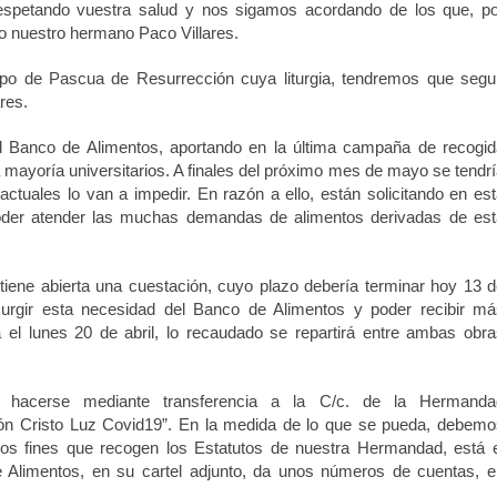
espetando vuestra salud y nos sigamos acordando de los que, po
o nuestro hermano Paco Villares.
o de Pascua de Resurrección cuya liturgia, tendremos que segui
res.
 Banco de Alimentos, aportando en la última campaña de recogid
 mayoría universitarios. A finales del próximo mes de mayo se tendr
actuales lo van a impedir. En razón a ello, están solicitando en es
poder atender las muchas demandas de alimentos derivadas de est
ene abierta una cuestación, cuyo plazo debería terminar hoy 13 d
 surgir esta necesidad del Banco de Alimentos y poder recibir má
 el lunes 20 de abril, lo recaudado se repartirá entre ambas obr
hacerse mediante transferencia a la C/c. de la Hermanda
ón Cristo Luz Covid19”.
En la medida de lo que se pueda, debemo
los fines que recogen los Estatutos de nuestra Hermandad, está e
e Alimentos, en su cartel adjunto, da unos números de cuentas, e