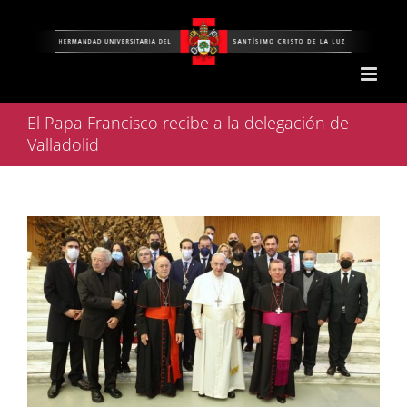
Saltar
al
contenido
El Papa Francisco recibe a la delegación de
Valladolid
Ver
imagen
más
grande