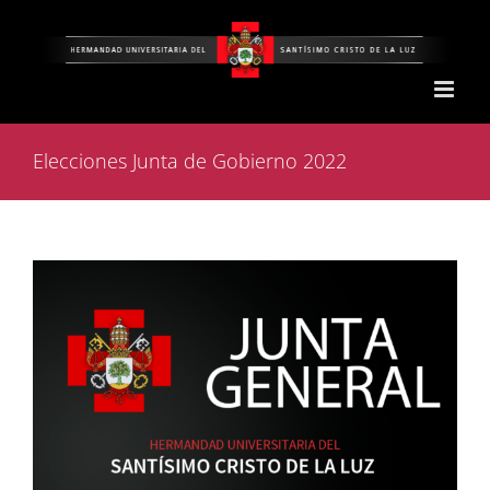
Saltar
al
contenido
Elecciones Junta de Gobierno 2022
Ver
imagen
más
grande