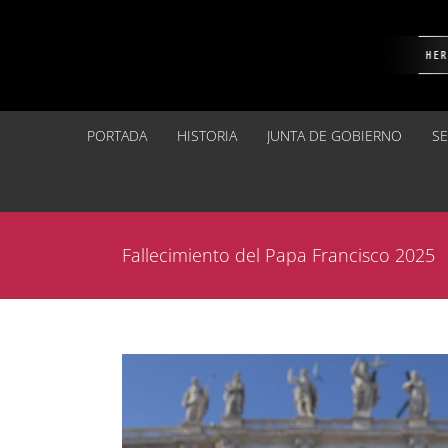
Saltar
al
contenido
PORTADA
HISTORIA
JUNTA DE GOBIERNO
S
Fallecimiento del Papa Francisco 2025
Ver
imagen
más
grande