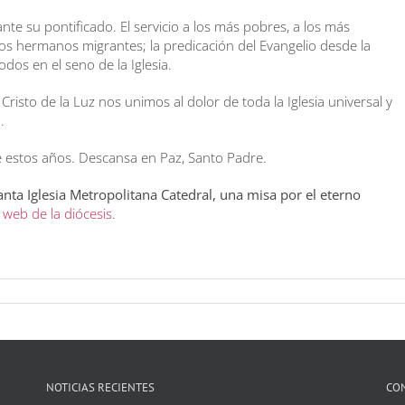
 su pontificado. El servicio a los más pobres, a los más
los hermanos migrantes; la predicación del Evangelio desde la
odos en el seno de la Iglesia.
risto de la Luz nos unimos al dolor de toda la Iglesia universal y
.
te estos años. Descansa en Paz, Santo Padre.
Santa Iglesia Metropolitana Catedral, una misa por el eterno
web de la diócesis
.
NOTICIAS RECIENTES
CO