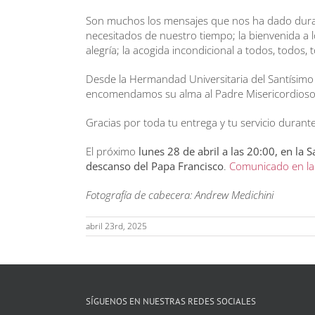
Son muchos los mensajes que nos ha dado durante
necesitados de nuestro tiempo; la bienvenida a 
alegría; la acogida incondicional a todos, todos, t
Desde la Hermandad Universitaria del Santísimo C
encomendamos su alma al Padre Misericordioso
Gracias por toda tu entrega y tu servicio duran
El próximo
lunes 28 de abril a las 20:00, en la 
descanso del Papa Francisco
.
Comunicado en la 
Fotografía de cabecera: Andrew Medichini
abril 23rd, 2025
SÍGUENOS EN NUESTRAS REDES SOCIALES