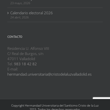
23 mayo, 2026
Calendario electoral 2026
24 abril, 2026
CONTACTO
Residencia U. Alfonso VIII
C/ Real de Burgos, s/n
47011 Valladolid
Tel.
983 18 42 82
E-mail:
hermandad.universitaria@cristodelaluzvalladolid.es
Copyright Hermandad Universitaria del Santísimo Cristo de la Luz
2015. Todos los derechos reservados.