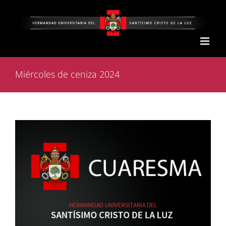
Saltar
al
contenido
Miércoles de ceniza 2024
Ver
imagen
más
grande