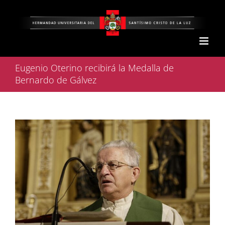
Saltar
al
contenido
Eugenio Oterino recibirá la Medalla de
Bernardo de Gálvez
Ver
imagen
más
grande