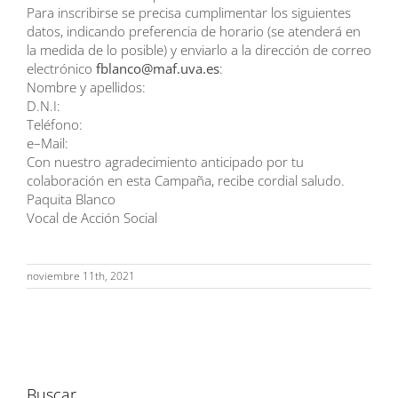
P
ara inscribirse
se precisa
cumplimentar los siguientes
datos
, i
ndica
ndo
p
referencia de
horario
(
se a
t
enderá en
la medida de lo
p
osible)
y
enviarlo a la dirección de
correo
electrónico
fblanco@maf.uva.es
:
N
o
m
b
r
e y
a
p
el
l
i
d
o
s
:
D
.N
.I
:
T
el
é
f
o
no
:
e
–
Ma
i
l
:
C
o
n nu
e
s
t
r
o
a
g
r
a
de
c
i
m
i
e
nt
o
a
nt
i
c
i
pa
do
po
r
t
u
c
o
lab
o
r
ac
ió
n
e
n
e
s
t
a
C
am
p
añ
a
,
r
e
c
i
b
e
cordial
saludo.
P
aquita
Blanco
Vocal de Acción Social
noviembre 11th, 2021
Buscar