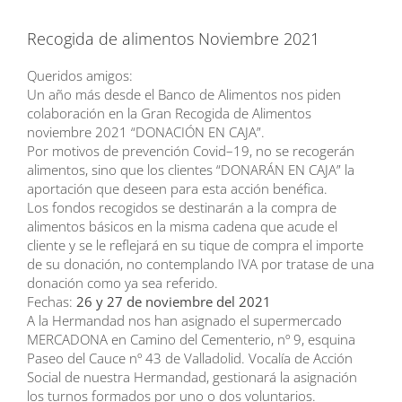
Recogida de alimentos Noviembre 2021
Queridos amigos
:
U
n a
ño
m
á
s
de
s
de
e
l
B
a
nc
o
de
A
l
i
m
e
nt
o
s
no
s
pi
de
n
c
o
l
a
bo
r
a
c
i
ó
n e
n l
a
G
r
a
n
R
ec
o
g
i
d
a
d
e
A
l
i
m
en
t
o
s
n
o
v
i
em
b
r
e
20
21
“
D
O
NA
C
I
Ó
N
E
N C
AJ
A”
.
P
or
m
ot
i
v
os
d
e
p
r
e
v
e
n
c
i
ón
C
ov
i
d
–
19,
n
o
s
e r
ec
o
g
er
á
n
ali
m
e
n
t
o
s
,
s
in
o
q
u
e
lo
s
c
l
i
en
t
es
“
D
O
N
AR
ÁN
E
N
C
AJ
A”
la
ap
o
r
t
ac
i
ó
n
que
de
s
e
e
n
p
ar
a
e
s
t
a
a
cci
ó
n
b
en
éf
c
a
.
Los fondos
recogido
s
se destinará
n
a la compra de
alimentos
básicos
en la misma cadena que
acude
el
cliente
y
se le reflejará en su tique de c
ompra
el
importe
de su donación, no
contemplando
IVA por
tratase de una
donación
como
ya
sea
referido
.
F
e
c
h
a
s
:
2
6
y
2
7
d
e n
o
v
i
em
b
r
e d
el
2
0
2
1
A la Hermandad
nos han asignado el supermercado
MERCADONA
en
Camino del Cementerio,
nº
9
, esquina
Paseo del Cauce
nº
43
de Valladolid.
Vocalía de Acción
Social
de nuestra
Hermandad
, gestionará
la
a
signación
los turnos
formados por un
o
o dos
voluntarios.