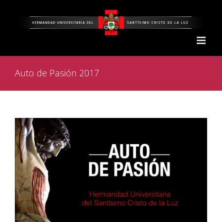
Saltar
al
contenido
Auto de Pasión 2017
Ver
imagen
más
grande